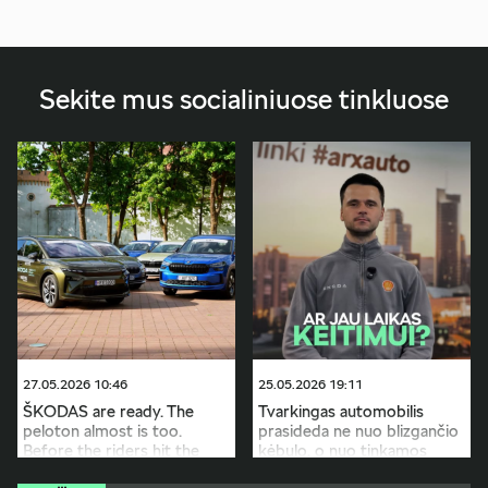
Sekite mus socialiniuose tinkluose
27.05.2026 10:46
25.05.2026 19:11
ŠKODAS are ready. The
Tvarkingas automobilis
peloton almost is too.
prasideda ne nuo blizgančio
Before the riders hit the
kėbulo, o nuo tinkamos
roads of Lithuania, the
priežiūros. Reguliarus tepalų,