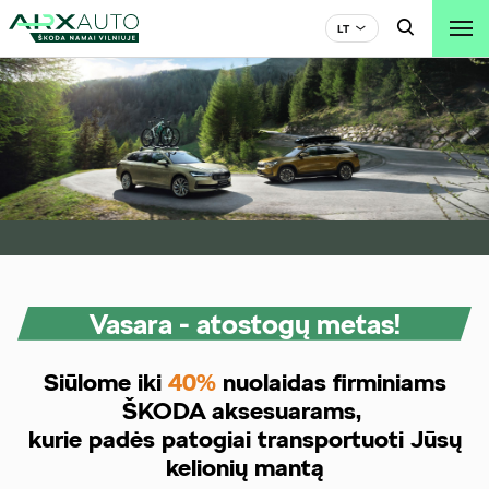

LT

Vasara - atostogų metas!
Siūlome iki
40%
nuolaidas firminiams
ŠKODA aksesuarams,
kurie padės patogiai transportuoti Jūsų
kelionių mantą