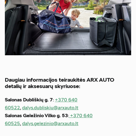
Daugiau informacijos teiraukitės ARX AUTO
detalių ir aksesuarų skyriuose:
Salonas Dubliškių g. 7
:
+370 640
60522
,
dalys.dubliskiu@arxauto.lt
Salonas Geležinio Vilko g. 53
:
+370 640
60525
,
dalys.gelezinio@arxauto.lt