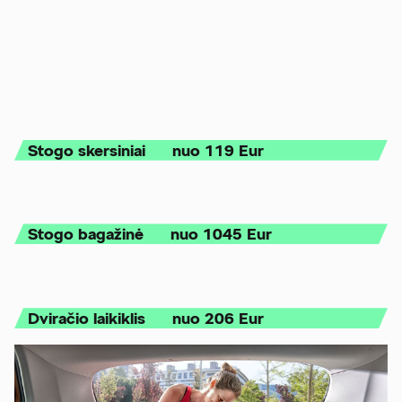
Stogo skersiniai nuo 119 Eur
Stogo bagažinė nuo 1045 Eur
Dviračio laikiklis nuo 206 Eur